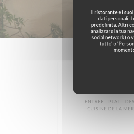
Il ristorante e i su
dati personali. 
predefinita. Altri 
analizzare la tua na
social network) o vi
tutto' o 'Person
momento c
ENTREE - PLAT - DE
CUISINE DE LA ME