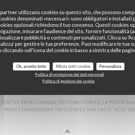
oi partner utilizzano cookies su questo sito, che possono comp
I cookies denominati «necessari» sono obbligatori e installati
cookies opzionali richiedono il tuo consenso. Questi cookies o
vigazione, misurare l'audience del sito, fornire funzionalità (
sualizzare pubblicità o contenuti personalizzati. Clicca su 'Acc
alizza' per gestire le tue preferenze. Puoi modificare le tue sc
liccando sull'icona del cookie in basso a sinistra delle pagine
Ok, accetta tutto
Rifiuta tutti i cookie
Personalizza
Politica di protezione dei dati personali
Politica di gestione dei cookie
MENU UNIQUE 45€
SSERT LE MENU CHANGE EN FONCTION DE LA PECHE (donc 
R - MEDITERRANEENNE INFLUENCÉE PAR L'ASIE. VEGET