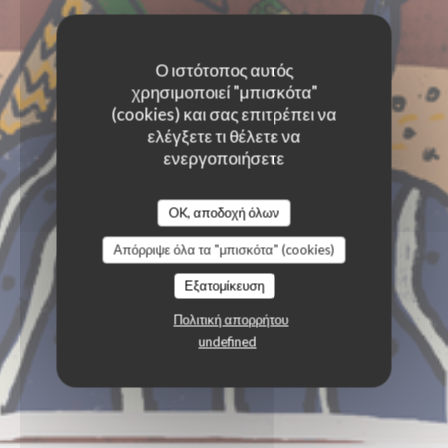
Ο ιστότοπος αυτός
χρησιμοποιεί "μπισκότα"
(cookies) και σας επιτρέπει να
ελέγξετε τι θέλετε να
ενεργοποιήσετε
OK, αποδοχή όλων
Απόρριψε όλα τα "μπισκότα" (cookies)
Εξατομίκευση
Πολιτική απορρήτου
undefined