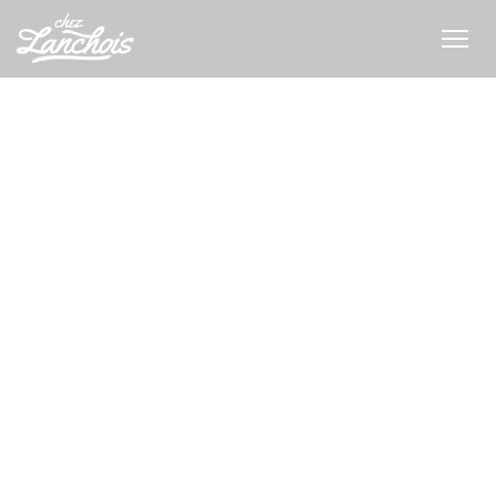
Πίνακας διαχείρισης "Μπισκότων" (Cookies)