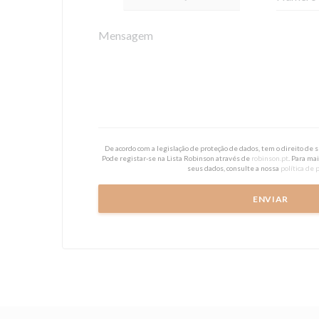
De acordo com a legislação de proteção de dados, tem o direito de
Pode registar-se na Lista Robinson através de
robinson.pt
. Para ma
seus dados, consulte a nossa
política de 