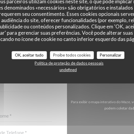
us parceiros utilizam cookies neste site, o que pode implicar
es denominados «necessários» são obrigatórios e instalados
 requerem seu consentimento. Esses cookies opcionais servem
audiência do site, oferecer funcionalidades (por exemplo, r
 publicidade ou conteúdos personalizados. Clique em 'OK, acei
zar' para gerenciar suas preferências. Você pode alterar suas
cando no ícone de cookie no canto inferior esquerdo das pági
OK, aceitar tudo
Proíbe todos cookies
Personalizar
-NOS ?
Política de proteção de dados pessoais
O ABAIXO!
undefined
Para exibir o mapa interativo do Waze,
podem coletar dad