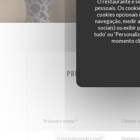
O restaurante e se
pessoais. Os cooki
cookies opcionais
navegação, medir a 
sociais) ou exibir
tudo' ou 'Personali
momento cli
DESEJA CONTACTAR
PREENCHA O FORMULÁRI