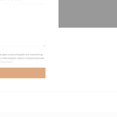
 se opor a comunicações de marketing.
is informações sobre o tratamento dos
privacidade
.