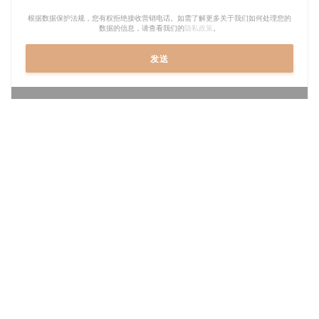
根据数据保护法规，您有权拒绝接收营销电话。如需了解更多关于我们如何处理您的
数据的信息，请查看我们的
隐私政策
。
Waze Map 已禁用。
允许
营业时间