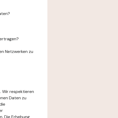
aten?
ertragen?
len Netzwerken zu
. Wir respektieren
genen Daten zu
die
er
n. Die Erhebung