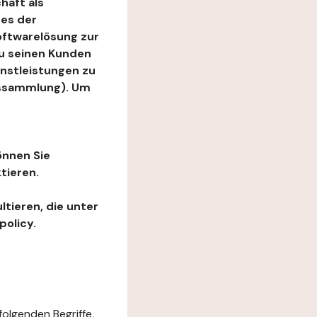
haft als
es der
Softwarelösung zur
zu seinen Kunden
enstleistungen zu
ngssammlung). Um
önnen Sie
tieren.
ltieren, die unter
policy.
folgenden Begriffe,