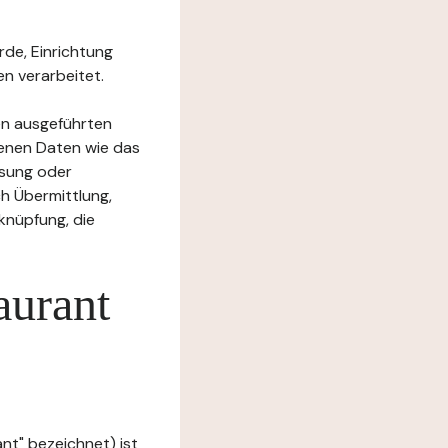
rde, Einrichtung
n verarbeitet.
en ausgeführten
enen Daten wie das
ssung oder
h Übermittlung,
knüpfung, die
aurant
nt" bezeichnet) ist