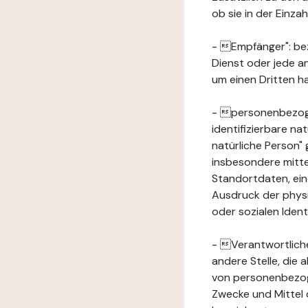
ob sie in der Einz
- Empfänger": beze
Dienst oder jede a
um einen Dritten ha
- personenbezogene
identifizierbare na
natürliche Person" g
insbesondere mitt
Standortdaten, ei
Ausdruck der physis
oder sozialen Ident
- Verantwortlicher
andere Stelle, die
von personenbezog
Zwecke und Mittel 