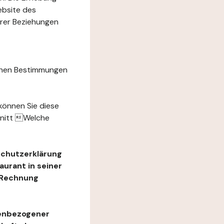
ebsite des
hrer Beziehungen
chen Bestimmungen
können Sie diese
hnitt Welche
schutzerklärung
urant in seiner
e Rechnung
nenbezogener