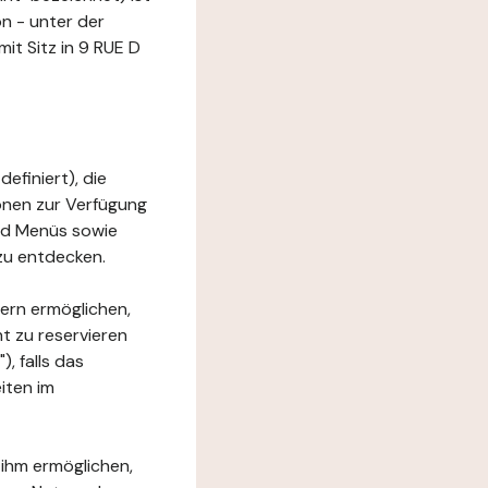
n - unter der
t Sitz in 9 RUE D
efiniert), die
ionen zur Verfügung
und Menüs sowie
zu entdecken.
ern ermöglichen,
t zu reservieren
, falls das
iten im
 ihm ermöglichen,