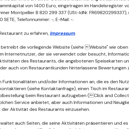
Stammkapital von 1400 Euro, eingetragen im Handelsregister vo
mer Montpellier B 820 299 337 (USt-IdNr. FR69820299337), mi
ETE, Telefonnummer: -, E-Mail: -.
Restaurant zu erfahren,
Impressum
.
 betreibt die vorliegende Website (siehe Website" wie oben d
dem Internetnutzer, der sie verwendet oder besucht, Informat
 Aktivitäten des Restaurants, die angebotenen Speisekarten 
 oder auch von Restaurantkunden hinterlassene Bewertungen 
 Funktionalitäten und/oder Informationen an, die es den Nutz
kontaktieren (siehe Kontaktanfrage), einen Tisch im Restauran
lbestellung beim Restaurant aufzugeben (Click and Collect")
olchen Service anbietet, aber auch Informationen und Neuigke
der Aktivität des Restaurants einzusehen.
waltet auch Seiten, die seine Aktivitäten präsentieren und es